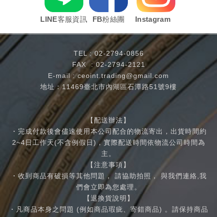
LINE客服資訊
FB粉絲團
Instagram
TEL :
02-2794-0856
FAX : 02-2794-2121
E-mail :
ceoint.trading@gmail.com
地址：11469臺北市內湖區石潭路51號9樓
【配送辦法】
・完成付款後會儘速使用本公司配合的物流寄出，出貨時間約
2~4日工作天(不含例假日)，實際配送時間依物流公司時間為
主。
【注意事項】
・收到商品有破損等其他問題， 請協助拍照， 與我們連絡,我
們會立即為您處理。
【退換貨說明】
・凡商品本身之問題 (例如商品瑕疵、寄錯商品) 。請保持商品