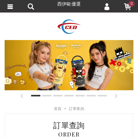
西伊歐優選
0
會員登入
會員註冊
忘記密碼
訂單查詢
追蹤清單
TRACK LISTING
匯款通知
1
2
3
4
5
6
7
首頁
訂單查詢
訂單查詢
ORDER