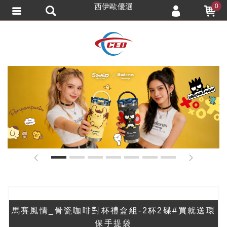
西伊歐優選
0
會員登入
會員註冊
忘記密碼
訂單查詢
追蹤清單
TRACK LISTING
匯款通知
1
2
3
4
5
6
7
馬賽風情_骨瓷咖啡對杯禮盒組-2杯2碟#買就送環
保手提袋