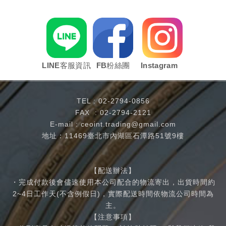
LINE客服資訊
FB粉絲團
Instagram
TEL :
02-2794-0856
FAX : 02-2794-2121
E-mail :
ceoint.trading@gmail.com
地址：11469臺北市內湖區石潭路51號9樓
【配送辦法】
・完成付款後會儘速使用本公司配合的物流寄出，出貨時間約
2~4日工作天(不含例假日)，實際配送時間依物流公司時間為
主。
【注意事項】