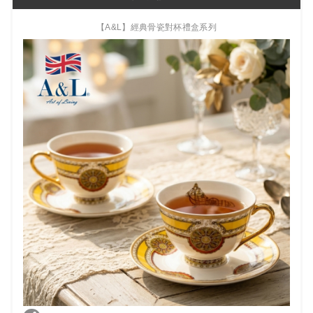
【A&L】經典骨瓷對杯禮盒系列