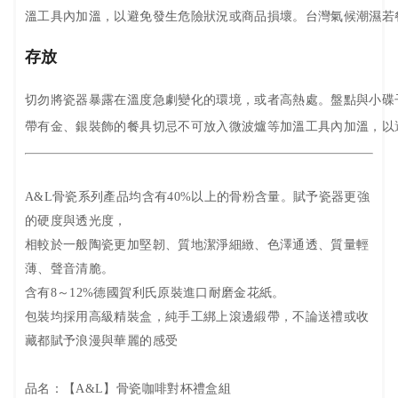
溫工具內加溫，以避免發生危險狀況或商品損壞。台灣氣候潮濕若
存放
切勿將瓷器暴露在溫度急劇變化的環境，或者高熱處。盤點與小碟子
帶有金、銀裝飾的餐具切忌不可放入微波爐等加溫工具內加溫，以
A&L骨瓷系列產品均含有40%以上的骨粉含量。賦予瓷器更強
的硬度與透光度，
相較於一般陶瓷更加堅韌、質地潔淨細緻、色澤通透、質量輕
薄、聲音清脆。
含有8～12%德國賀利氏原裝進口耐磨金花紙。
包裝均採用高級精裝盒，純手工綁上滾邊緞帶，不論送禮或收
藏都賦予浪漫與華麗的感受
品名：【A&L】骨瓷咖啡對杯禮盒組