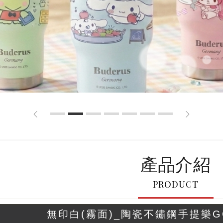
1
2
3
4
5
6
7
產品介紹
PRODUCT
無印白(霧面)_陶瓷不鏽鋼手提樂GO