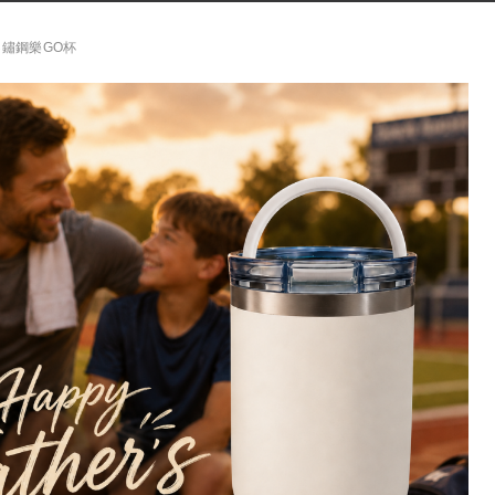
不鏽鋼樂GO杯