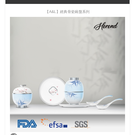
【A&L】經典骨瓷碗盤系列