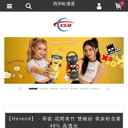
西伊歐優選
0
會員登入
會員註冊
忘記密碼
訂單查詢
追蹤清單
TRACK LISTING
匯款通知
1
2
3
4
5
6
7
【Herend】 - 骨瓷 花間青竹 雙碗組 骨炭粉含量
48% 高透光