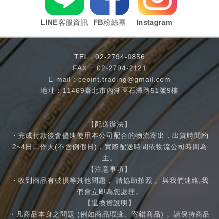
LINE客服資訊
FB粉絲團
Instagram
TEL :
02-2794-0856
FAX : 02-2794-2121
E-mail :
ceoint.trading@gmail.com
地址：11469臺北市內湖區石潭路51號9樓
【配送辦法】
・完成付款後會儘速使用本公司配合的物流寄出，出貨時間約
2~4日工作天(不含例假日)，實際配送時間依物流公司時間為
主。
【注意事項】
・收到商品有破損等其他問題， 請協助拍照， 與我們連絡,我
們會立即為您處理。
【退換貨說明】
・凡商品本身之問題 (例如商品瑕疵、寄錯商品) 。請保持商品