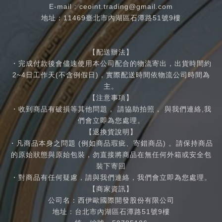
E-mail :
ceoint.trading@gmail.com
地址：11469臺北市內湖區石潭路51號9樓
【配送辦法】
・完成付款後會儘速使用本公司配合的物流寄出，出貨時間約
2~4日工作天(不含例假日)，實際配送時間依物流公司時間為
主。
【注意事項】
・收到商品有破損等其他問題， 請協助拍照， 與我們連絡,我
們會立即為您處理。
【退換貨說明】
・凡商品本身之問題 (例如商品瑕疵、寄錯商品) 。請保持商品
的原始狀態與原始包裝，勿直接將商品在無任何外箱或安全包
裝下寄回
・對商品有任何疑慮，請與我們連絡，我們會立即為您處理。
【商家資訊】
公司名：西伊歐國際開發股份有限公司
地址：台北市內湖區石潭路51號9樓