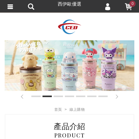
西伊歐優選
0
會員登入
會員註冊
忘記密碼
訂單查詢
追蹤清單
TRACK LISTING
匯款通知
1
2
3
4
5
6
7
首頁
線上購物
產品介紹
PRODUCT