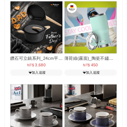
鑽石可立鍋系列_24cm平底鍋+24cm湯鍋(含蓋)-淺木紋
薄荷綠(霧面)_陶瓷不鏽鋼冰霸杯 900ml
3,680
450
NT$
NT$
加入追蹤
加入追蹤