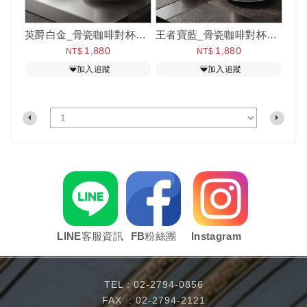
英爵白金_骨瓷咖啡對杯禮盒組-2杯2碟#買就送環保手提袋
王者寶藍_骨瓷咖啡對杯禮盒組-2杯2碟#買就送環保手提袋
1,880
1,880
NT$
NT$
加入追蹤
加入追蹤
LINE客服資訊
FB粉絲團
Instagram
TEL :
02-2794-0856
FAX : 02-2794-2121